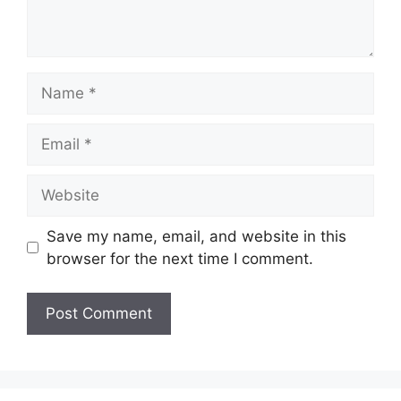
t
N
a
m
E
e
m
a
W
i
e
l
b
Save my name, email, and website in this
s
browser for the next time I comment.
i
t
e