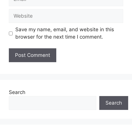
e
m
a
W
i
e
l
b
Save my name, email, and website in this
s
browser for the next time I comment.
i
t
e
Search
Search