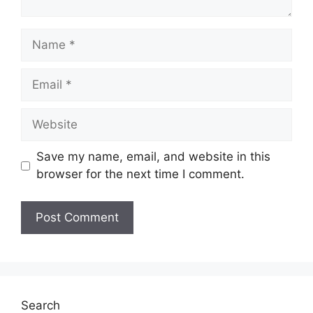
N
a
m
E
e
m
a
W
i
e
l
b
Save my name, email, and website in this
s
browser for the next time I comment.
i
t
e
Search