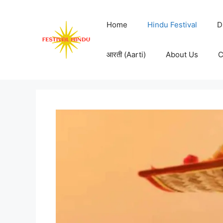
Skip
to
Home
Hindu Festival
D
content
आरती (Aarti)
About Us
C