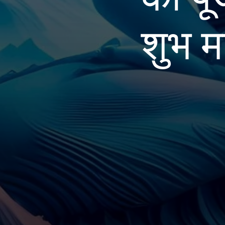
शुभ म