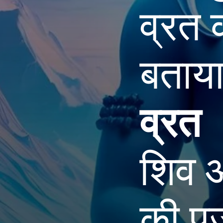
व्रत 
बताया
व्रत
क
शिव औ
की पू