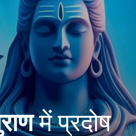
ुराण
में प्रदोष