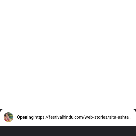
Opening
https://festivalhindu.com/web-stories/sita-ashtami-vrat-2025%e0%a4%95%e0%a4%ac-%e0%a4%b9-%e0%a4%b8%e0%a4%a4-%e0%a4%85%e0%a4%b7%e0%a4%9f%e0%a4%ae-2025-%e0%a4%9c%e0%a4%a8-%e0%a4%b8%e0%a4%b9-%e0%a4%a4%e0%a4%a5/