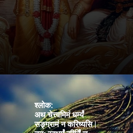
श्लोक:
अथ चेत्त्वमिमं धर्म्यं
सङ्ग्रामं न करिष्यसि |