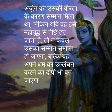
अर्जुन को उसकी वीरता
के कारण सम्मान मिला
था, लेकिन यदि वह इस
महायुद्ध से पीछे हट
जाता है, तो न केवल
उसका सम्मान समाप्त
हो जाएगा, बल्कि वह
अपने धर्म का उल्लंघन
करने का दोषी भी बन
जाएगा।