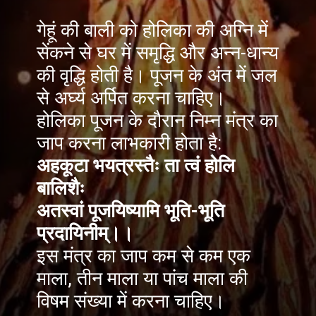
गेहूं की बाली को होलिका की अग्नि में
सेंकने से घर में समृद्धि और अन्न-धान्य
की वृद्धि होती है। पूजन के अंत में जल
से अर्घ्य अर्पित करना चाहिए।
होलिका पूजन के दौरान निम्न मंत्र का
अहकूटा भयत्रस्तैः ता त्वं होलि
बालिशैः
अतस्वां पूजयिष्यामि भूति-भूति
प्रदायिनीम्।।
इस मंत्र का जाप कम से कम एक
माला, तीन माला या पांच माला की
विषम संख्या में करना चाहिए।