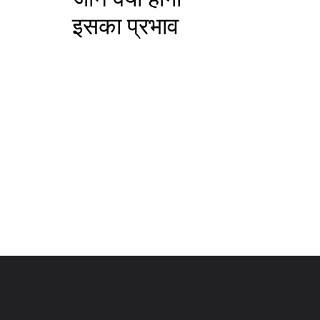
इसका प्रभाव
Opening
https://festivalhindu.com/web-stories/holi-2025-%e0%a4%87%e0%a4%b8-%e0%a4%b5%e0%a4%b0%e0%a4%b7-%e0%a4%b9%e0%a4%b2-%e0%a4%aa%e0%a4%b0-%e0%a4%b2%e0%a4%97-%e0%a4%b0%e0%a4%b9-%e0%a4%b9-%e0%a4%9a%e0%a4%a6%e0%a4%b0-%e0%a4%97%e0%a4%b0%e0%a4%b9e/