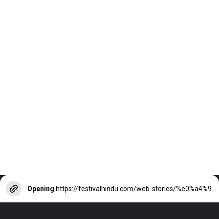
Opening
https://festivalhindu.com/web-stories/%e0%a4%95%e0%a4%af-%e0%a4%b8%e0%a4%9a-%e0%a4%ae-%e0%a4%ad%e0%a4%97%e0%a4%b5%e0%a4%a8-%e0%a4%b9-%e0%a4%aa%e0%a4%b0%e0%a4%ae%e0%a4%a8%e0%a4%a6-%e0%a4%9c-%e0%a4%ae%e0%a4%b9%e0%a4%b0%e0%a4%9c-%e0%a4%a8-e/